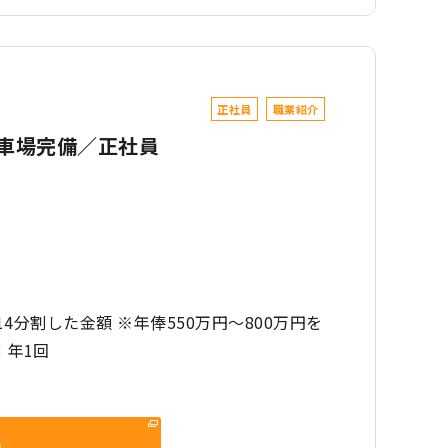
正社員
職業紹介
駐車場完備／正社員
14分割した金額 ※年俸550万円～800万円を
：年1回
る