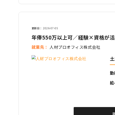
更新日
2026-07-05
年俸550万以上可／経験×資格が
就業先
人材プロオフィス株式会社
土
勤
給