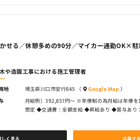
活かせる／休憩多めの90分／マイカー通勤OK×
木や造園工事における施工管理者
務地
埼玉県川口市安行845 （
Google Map
）
与
月給例）392,857円～ ※年俸制の為月給は年俸を
想定 ◆交通費：全額支給 ◆昇給あり ◆賞与あり
詳しく見る
応募す