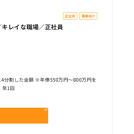
正社員
職業紹介
／キレイな職場／正社員
14分割した金額 ※年俸550万円～800万円を
：年1回
る