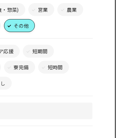
食・惣菜)
営業
農業
その他
ア応援
短期間
寮完備
短時間
なし