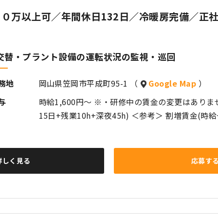
０万以上可／年間休日132日／冷暖房完備／正
交替・プラント設備の運転状況の監視・巡回
務地
岡山県笠岡市平成町95-1 （
Google Map
）
与
時給1,600円～ ※・研修中の賃金の変更はありません 
15日+残業10h+深夜45h) ＜参考＞ 割増賃金(時給
詳しく見る
応募す