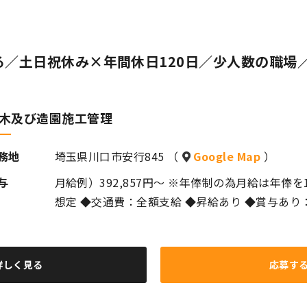
る／土日祝休み×年間休日120日／少人数の職場
木及び造園施工管理
務地
埼玉県川口市安行845 （
Google Map
）
与
月給例）392,857円～ ※年俸制の為月給は年俸を
想定 ◆交通費：全額支給 ◆昇給あり ◆賞与あり
詳しく見る
応募す